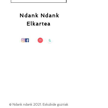
Ndank Ndank
Elkartea
© Ndank ndank 2021. Eskubide guztiak