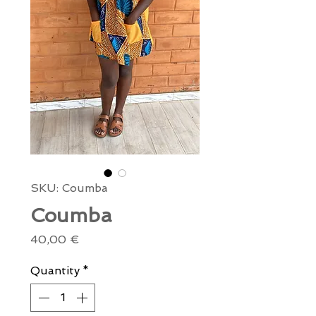
SKU: Coumba
Coumba
Price
40,00 €
Quantity
*