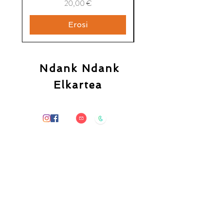
Price
20,00 €
Erosi
Ndank Ndank
Elkartea