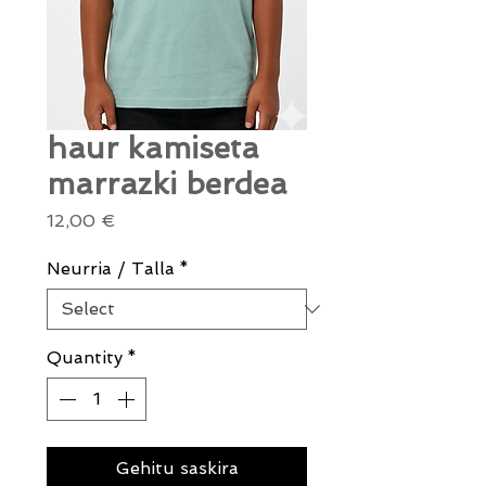
haur kamiseta
marrazki berdea
Price
12,00 €
Neurria / Talla
*
Quantity
*
Gehitu saskira